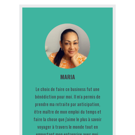
MARIA
Le choix de faire ce business fut une
bénédiction pour moi. Il m'a permis de
prendre ma retraite par anticipation,
être maître de mon emploi du temps et
faire la chose que j'aime le plus à savoir
voyager à travers le monde tout en
emportant mon entreprise avec moi.